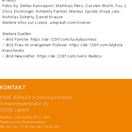
erlaubt.
Fotos by: Detlev Kannapinn, Matthias Pens, Carsten Wurth, Fuu J,
Chris Ensminger, Kimberly Farmer, Markus Spiske, Divya Jain,
Nicholas Doherty, Daniel Krause
Weitere Infos zur Lizenz:
unsplash.com/license
Weitere Quellen:
– Bild Familie:
https://de.123rf.com/luckybusiness
– Bild Frau im orangenem Pullover:
https://de.123rf.com/Mykola
Kravchenko
– Bild-Newsletter:
https://de.123rf.com/Ivelin Radkov
KONTAKT
FREIE WÄHLER Schleswig-Holstein
Schwertfegerstraße 26
23556 Lübeck
Telefon: +49 (0)451 6111 7301
Telefonische Erreichbarkeit:
Mo. bis Do. 11:00 Uhr bis 14:00 Uhr